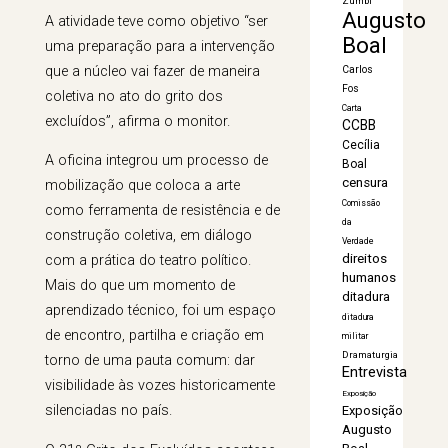
Zumbi
Augusto
A atividade teve como objetivo “ser
Boal
uma preparação para a intervenção
que a núcleo vai fazer de maneira
Carlos
Fos
coletiva no ato do grito dos
Carta
excluídos”, afirma o monitor.
CCBB
Cecília
A oficina integrou um processo de
Boal
censura
mobilização que coloca a arte
Comissão
como ferramenta de resistência e de
da
construção coletiva, em diálogo
Verdade
direitos
com a prática do teatro político.
humanos
Mais do que um momento de
ditadura
aprendizado técnico, foi um espaço
ditadura
de encontro, partilha e criação em
militar
Dramaturgia
torno de uma pauta comum: dar
Entrevista
visibilidade às vozes historicamente
Exposição
silenciadas no país.
Exposição
Augusto