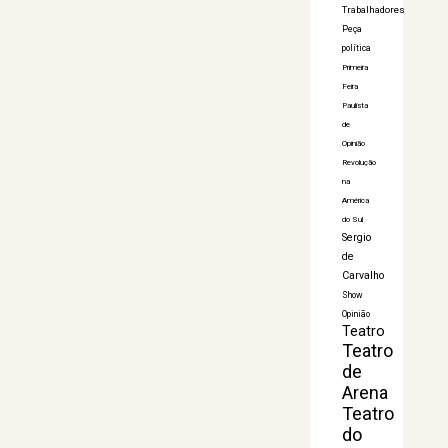
Trabalhadores
Peça
política
Primeira
Feira
Paulista
de
Opinião
Revolução
na
América
do Sul
Sergio
de
Carvalho
Show
Opinião
Teatro
Teatro
de
Arena
Teatro
do