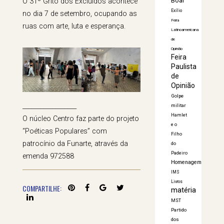
Boal
O 31º Grito dos Excluídos acontece
Exílio
no dia 7 de setembro, ocupando as
Feira
ruas com arte, luta e esperança.
Latinoamericana
de
Opinião
Feira
Paulista
de
Opinião
Golpe
__________________
militar
Hamlet
O núcleo Centro faz parte do projeto
e o
“Poéticas Populares” com
Filho
patrocínio da Funarte, através da
do
Padeiro
emenda 972588
Homenagem
IMS
Livros
COMPARTILHE:
matéria
MST
Partido
dos