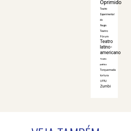
Oprimido
Teatro
Experimental
do
Negro
Teatro
Fórum
Teatro
latino-
americano
Teatro
político
Torquemada
tortura
UFRJ
Zumbi