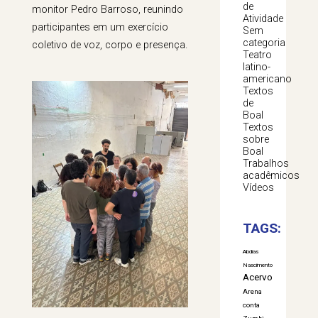
de
monitor Pedro Barroso, reunindo
Atividade
participantes em um exercício
Sem
categoria
coletivo de voz, corpo e presença.
Teatro
latino-
americano
Textos
de
Boal
Textos
sobre
Boal
Trabalhos
acadêmicos
Vídeos
TAGS:
Abdias
Nascimento
Acervo
Arena
conta