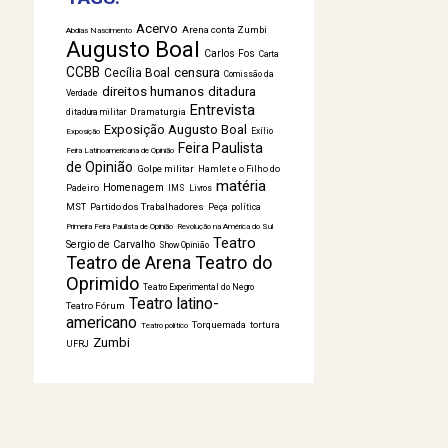
Acervo
Arena conta Zumbi
Abdias Nascimento
Augusto Boal
Carlos Fos
Carta
CCBB
censura
Cecília Boal
Comissão da
direitos humanos
ditadura
Verdade
Entrevista
Dramaturgia
ditadura militar
Exposição Augusto Boal
Exílio
Exposição
Feira Paulista
Feira Latinoamericana de Opinião
de Opinião
Golpe militar
Hamlet e o Filho do
matéria
Homenagem
Padeiro
IMS
Livros
Partido dos Trabalhadores
MST
Peça
política
Primeira Feira Paulista de Opinião
Revolução na América do Sul
Teatro
Sergio de Carvalho
Show Opinião
Teatro de Arena
Teatro do
Oprimido
Teatro Experimental do Negro
Teatro latino-
Teatro Fórum
americano
Torquemada
tortura
Teatro político
Zumbi
UFRJ